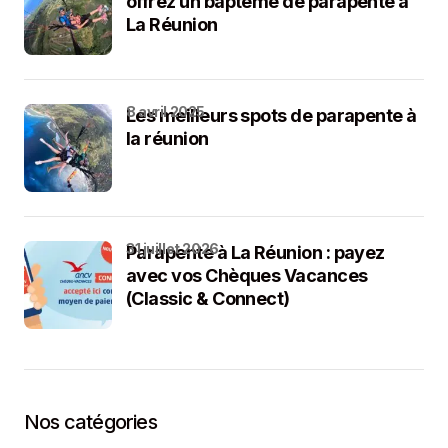
offrez un baptême de parapente à
La Réunion
8 avril 2025
Les meilleurs spots de parapente à
la réunion
31 juillet 2026
Parapente à La Réunion : payez
avec vos Chèques Vacances
(Classic & Connect)
Nos catégories