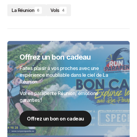
La Réunion
Vols
6
4
Offrez un bon cadeau
Faites plaisir à vos proches avec une
expérience inoubliable dans le ciel de La
Réunion.
Vol en parapente Réunion, émotions
garanties !
Offrez un bon on cadeau