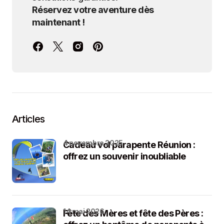
Réservez votre aventure dès
maintenant !
Articles
4 novembre 2025
Cadeau vol parapente Réunion :
offrez un souvenir inoubliable
14 mai 2026
Fête des Mères et fête des Pères :